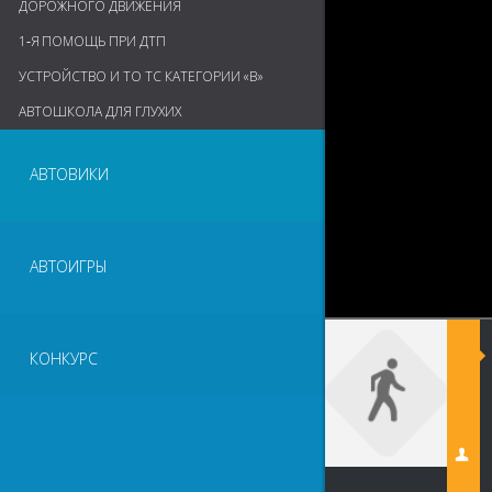
ДОРОЖНОГО ДВИЖЕНИЯ
1‑Я ПОМОЩЬ ПРИ ДТП
УСТРОЙСТВО И ТО ТС КАТЕГОРИИ «В»
АВТОШКОЛА ДЛЯ ГЛУХИХ
АВТОВИКИ
АВТОИГРЫ
КОНКУРС