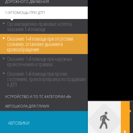
ДОРОЖНОГО ДВИЖЕНИЯ
1‑Я ПОМОЩЬ ПРИ ДТП
Организационно-правовые аспекты
оказания 1‑й помощи
Оказание 1‑й помощи при отсутствии
сознания, остановке дыхания и
кровообращения
Оказание 1‑й помощи при наружных
кровотечениях и травмах
Оказание 1‑й помощи при прочих
состояниях, транспортировка пострадавших
в ДТП
УСТРОЙСТВО И ТО ТС КАТЕГОРИИ «В»
АВТОШКОЛА ДЛЯ ГЛУХИХ
АВТОВИКИ