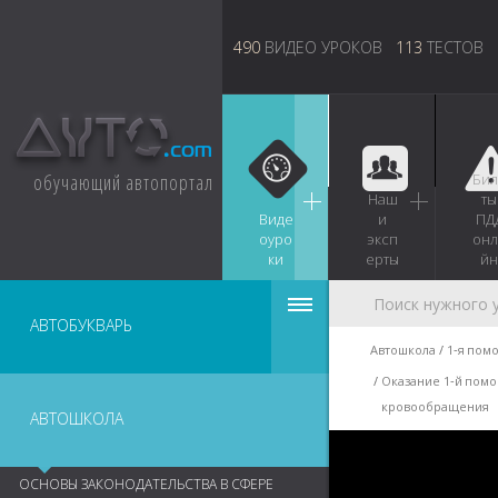
490
ВИДЕО УРОКОВ
113
ТЕСТОВ
обучающий автопортал
Бил
Наш
ты
Виде
и
ПД
оуро
эксп
онл
ки
ерты
йн
АВТОБУКВАРЬ
Автошкола
1‑я пом
Оказание 1‑й помо
кровообращения
АВТОШКОЛА
ОСНОВЫ ЗАКОНОДАТЕЛЬСТВА В СФЕРЕ