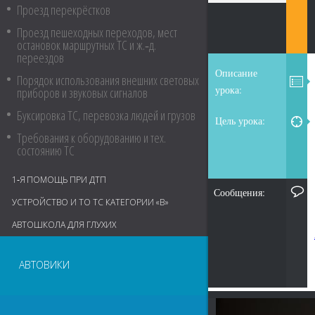
Проезд перекрёстков
Проезд пешеходных переходов, мест
остановок маршрутных ТС и ж.‑д.
переездов
Описание
Порядок использования внешних световых
урока:
приборов и звуковых сигналов
Буксировка ТС, перевозка людей и грузов
Цель урока:
Требования к оборудованию и тех.
состоянию ТС
1‑Я ПОМОЩЬ ПРИ ДТП
Сообщения:
УСТРОЙСТВО И ТО ТС КАТЕГОРИИ «В»
АВТОШКОЛА ДЛЯ ГЛУХИХ
АВТОВИКИ