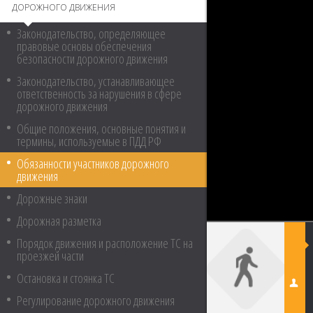
ДОРОЖНОГО ДВИЖЕНИЯ
Законодательство, определяющее
правовые основы обеспечения
безопасности дорожного движения
Законодательство, устанавливающее
ответственность за нарушения в сфере
дорожного движения
Общие положения, основные понятия и
термины, используемые в ПДД РФ
Обязанности участников дорожного
движения
Дорожные знаки
Дорожная разметка
Порядок движения и расположение ТС на
проезжей части
Остановка и стоянка ТС
Регулирование дорожного движения