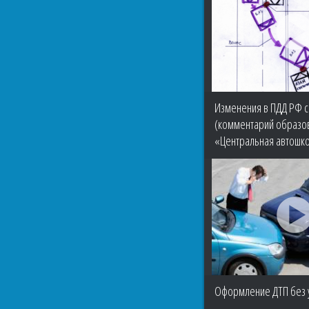
Изменения в ПДД РФ с 
(комментарий образов
«Центральная автошк
Оформление ДТП без у