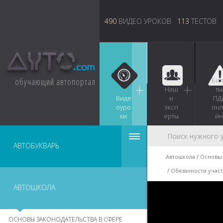
490
ВИДЕО УРОКОВ
113
ТЕСТОВ
обучающий автопортал
Бил
Наш
ты
Виде
и
ПД
оуро
эксп
онл
ки
ерты
йн
АВТОБУКВАРЬ
Автошкола
Основы 
Обязанности учас
АВТОШКОЛА
ОСНОВЫ ЗАКОНОДАТЕЛЬСТВА В СФЕРЕ