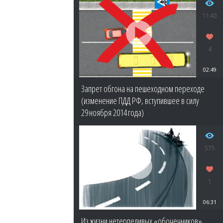
1140
4
02:49
Запрет обгона на пешеходном переходе
(изменение ПДД РФ, вступившее в силу
29 ноября 2014 года)
575
1
06:31
Из жизни нетерпеливых «обочечников»