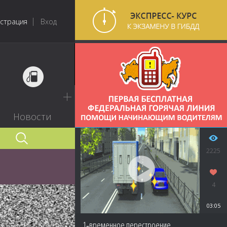
истрация
Вход
Новости
2225
4
03:05
1‑временное перестроение