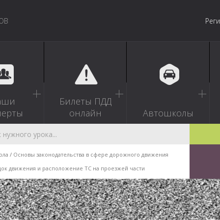
ОВ
Рег
аши
Билеты ПДД
перты
онлайн
Автошколы
ола
Основы законодательства в сфере дорожного движения
ок движения и расположение ТС на проезжей части