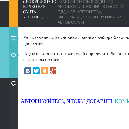
(ИСПОЛЬЗОВАНО
ПРАКТИЧЕСКОМУ ВОЖДЕНИЮ
ВИДЕО ВЕБ-
АВТОМОБИЛЯ, ЭКСПЕРТ В ОБЛАСТИ
САЙТА
ПДД И БД, УСТРОЙСТВА,
YOUTUBE)
ЭКСПЛУАТАЦИИ И ОБСЛУЖИВАНИЯ
АВТОМОБИЛЯ
Рассказывает об основных правилах выбора безопа
дистанции
Научить неопытных водителей определять безопас
:
в плотном потоке
:
АВТОРИЗУЙТЕСЬ, ЧТОБЫ ДОБАВИТЬ
КОМ