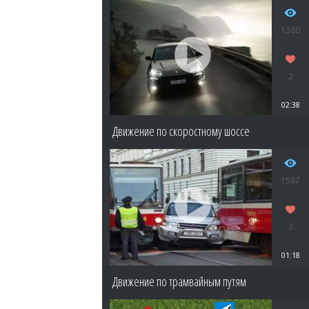
1360
2
02:38
Движение по скоростному шоссе
1587
3
01:18
Движение по трамвайным путям