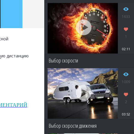
1633
1
сной
02:11
ную дистанцию
Выбор скорости
1009
2
МЕНТАРИЙ
03:52
Выбор скорости движения