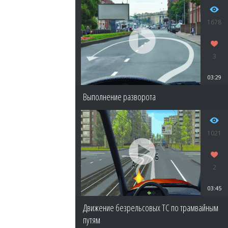
1678
3
03:29
Выполнение разворота
1021
2
03:45
Движение безрельсовых ТС по трамвайным
путям