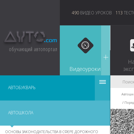
490
ВИДЕО УРОКОВ
113
ТЕСТ
обучающий автопортал
Н
Видеоуроки
экс
АВТОБУКВАРЬ
Автошк
Поряд
АВТОШКОЛА
ОСНОВЫ ЗАКОНОДАТЕЛЬСТВА В СФЕРЕ ДОРОЖНОГО