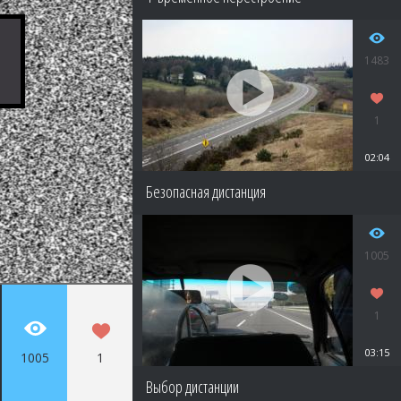
1483
1
02:04
Безопасная дистанция
1005
1
03:15
1005
1
Выбор дистанции