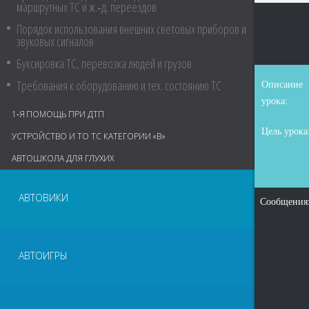
маршрутных ТС и ж.‑д. переездов
Порядок использования внешних световых приборов и
звуковых сигналов
Буксировка ТС, перевозка людей и грузов
Требования к оборудованию и тех. состоянию ТС
Описание
урока:
1‑Я ПОМОЩЬ ПРИ ДТП
Цель урока
УСТРОЙСТВО И ТО ТС КАТЕГОРИИ «В»
АВТОШКОЛА ДЛЯ ГЛУХИХ
АВТОВИКИ
Сообщения
АВТОИГРЫ