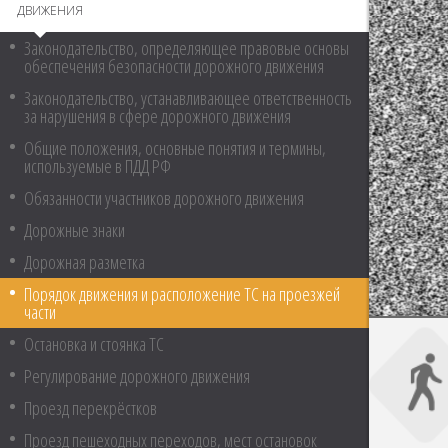
ДВИЖЕНИЯ
Законодательство, определяющее правовые основы
обеспечения безопасности дорожного движения
Законодательство, устанавливающее ответственность
за нарушения в сфере дорожного движения
Общие положения, основные понятия и термины,
используемые в ПДД РФ
Обязанности участников дорожного движения
Дорожные знаки
Дорожная разметка
Порядок движения и расположение ТС на проезжей
части
Остановка и стоянка ТС
Регулирование дорожного движения
Проезд перекрёстков
Проезд пешеходных переходов, мест остановок