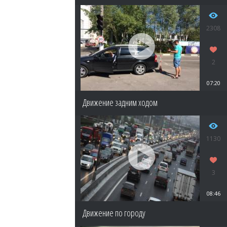
2308
2
07:20
Движение задним ходом
1130
3
08:46
Движение по городу