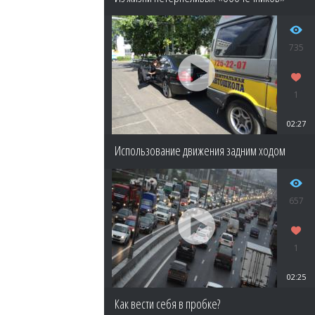
735
1
02:27
Использование движения задним ходом
657
1
02:25
Как вести себя в пробке?