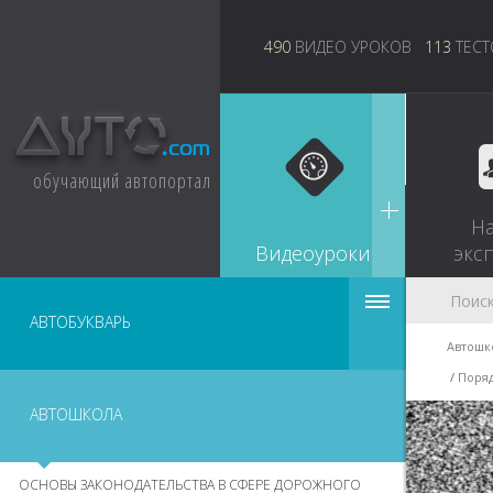
490
ВИДЕО УРОКОВ
113
ТЕСТ
обучающий автопортал
Н
Видеоуроки
экс
АВТОБУКВАРЬ
Автошк
Поряд
АВТОШКОЛА
ОСНОВЫ ЗАКОНОДАТЕЛЬСТВА В СФЕРЕ ДОРОЖНОГО