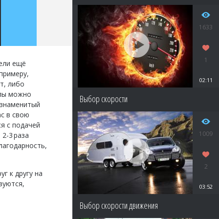
1633
1
ели ещё
примеру,
02:11
т, либо
алы можно
Выбор скорости
 знаменитый
ас в свою
ся с подачей
1009
2-3 раза
лагодарность,
2
г к другу на
зуются,
03:52
Выбор скорости движения