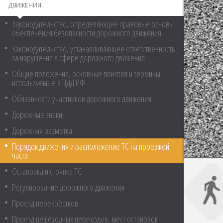
ДВИЖЕНИЯ
Законодательство, определяющее правовые основы
обеспечения безопасности дорожного движения
Законодательство, устанавливающее ответственность
за нарушения в сфере дорожного движения
Общие положения, основные понятия и термины,
используемые в ПДД РФ
Обязанности участников дорожного движения
Дорожные знаки
Дорожная разметка
Порядок движения и расположение ТС на проезжей
части
Остановка и стоянка ТС
Регулирование дорожного движения
Проезд перекрёстков
Проезд пешеходных переходов, мест остановок