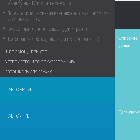
маршрутных ТС и ж.‑д. переездов
Порядок использования внешних световых приборов и
звуковых сигналов
Буксировка ТС, перевозка людей и грузов
Требования к оборудованию и тех. состоянию ТС
Описание
урока:
1‑Я ПОМОЩЬ ПРИ ДТП
УСТРОЙСТВО И ТО ТС КАТЕГОРИИ «В»
АВТОШКОЛА ДЛЯ ГЛУХИХ
АВТОВИКИ
Цель урока
АВТОИГРЫ