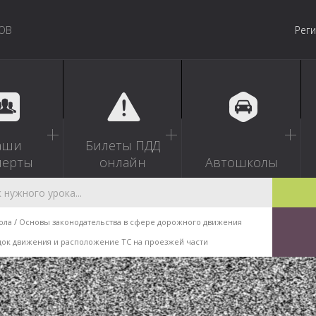
ОВ
Рег
аши
Билеты ПДД
перты
онлайн
Автошколы
ола
Основы законодательства в сфере дорожного движения
ок движения и расположение ТС на проезжей части