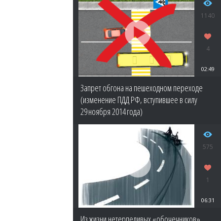
1140
4
02:49
Запрет обгона на пешеходном переходе
(изменение ПДД РФ, вступившее в силу
29 ноября 2014 года)
575
1
06:31
Из жизни нетерпеливых «обочечников»