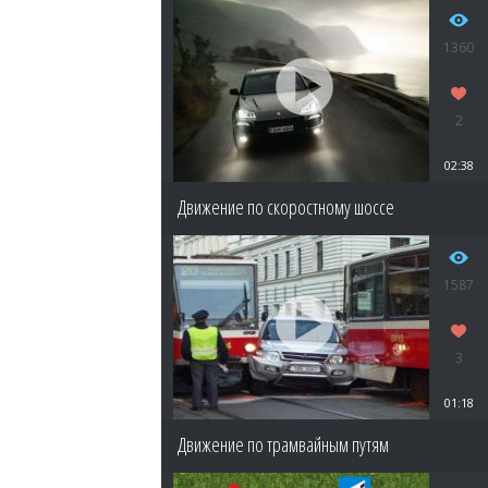
1360
2
02:38
Движение по скоростному шоссе
1587
3
01:18
Движение по трамвайным путям