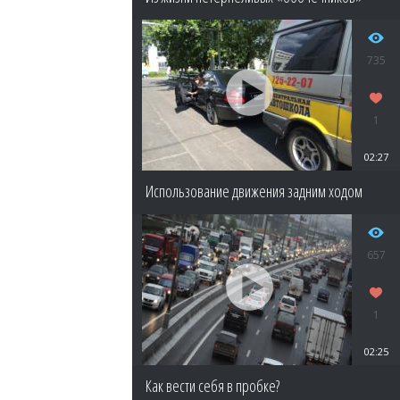
735
1
02:27
Использование движения задним ходом
657
1
02:25
Как вести себя в пробке?