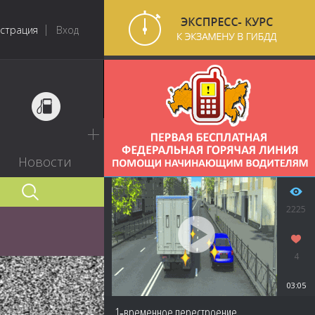
истрация
Вход
Новости
2225
4
03:05
1‑временное перестроение