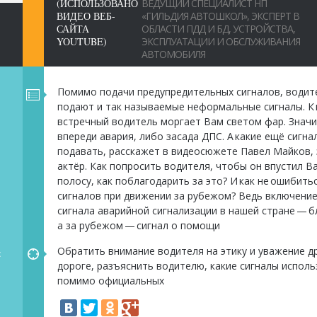
(ИСПОЛЬЗОВАНО
ВЕДУЩИЙ СПЕЦИАЛИСТ НП
ВИДЕО ВЕБ-
«ГИЛЬДИЯ АВТОШКОЛ», ЭКСПЕРТ В
САЙТА
ОБЛАСТИ ПДД И БД, УСТРОЙСТВА,
YOUTUBE)
ЭКСПЛУАТАЦИИ И ОБСЛУЖИВАНИЯ
АВТОМОБИЛЯ
Помимо подачи предупредительных сигналов, водит
подают и так называемые неформальные сигналы. К 
встречный водитель моргает Вам светом фар. Значи
впереди авария, либо засада ДПС. А какие ещё сигн
подавать, расскажет в видеосюжете Павел Майков,
актёр. Как попросить водителя, чтобы он впустил В
полосу, как поблагодарить за это? И как не ошибить
сигналов при движении за рубежом? Ведь включение 
сигнала аварийной сигнализации в нашей стране — б
а за рубежом — сигнал о помощи
Обратить внимание водителя на этику и уважение дру
:
дороге, разъяснить водителю, какие сигналы исполь
помимо официальных