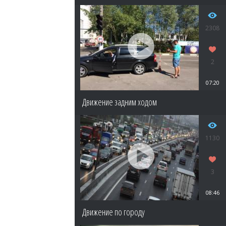
2308
2
07:20
Движение задним ходом
1130
3
08:46
Движение по городу