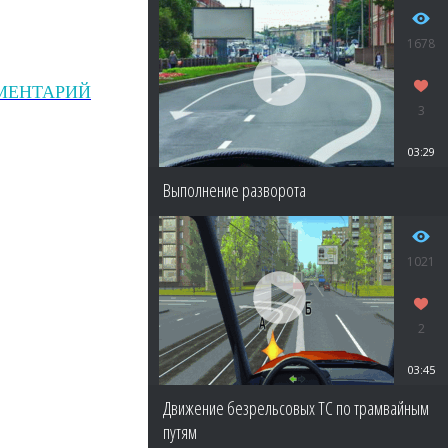
1678
МЕНТАРИЙ
3
03:29
Выполнение разворота
1021
2
03:45
Движение безрельсовых ТС по трамвайным
путям