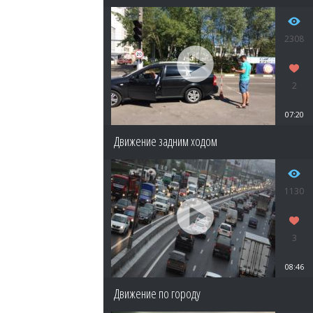
2308
2
07:20
Движение задним ходом
1130
3
08:46
Движение по городу