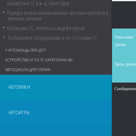
маршрутных ТС и ж.‑д. переездов
Порядок использования внешних световых приборов и
звуковых сигналов
Буксировка ТС, перевозка людей и грузов
Требования к оборудованию и тех. состоянию ТС
Описание
урока:
1‑Я ПОМОЩЬ ПРИ ДТП
УСТРОЙСТВО И ТО ТС КАТЕГОРИИ «В»
Цель урока
АВТОШКОЛА ДЛЯ ГЛУХИХ
АВТОВИКИ
Сообщения
АВТОИГРЫ