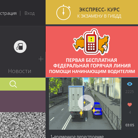
истрация
Вход
Новости
2225
4
03:05
1‑временное перестроение