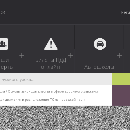
ОВ
Рег
аши
Билеты ПДД
перты
онлайн
Автошколы
ола
Основы законодательства в сфере дорожного движения
ок движения и расположение ТС на проезжей части