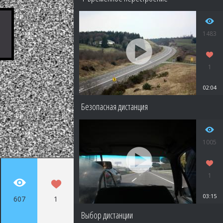
1483
1
02:04
Безопасная дистанция
1005
1
03:15
607
1
Выбор дистанции