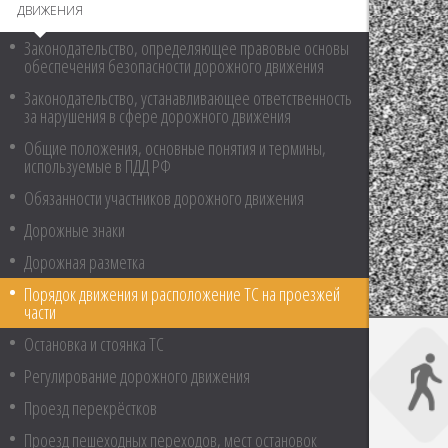
ДВИЖЕНИЯ
Законодательство, определяющее правовые основы
обеспечения безопасности дорожного движения
Законодательство, устанавливающее ответственность
за нарушения в сфере дорожного движения
Общие положения, основные понятия и термины,
используемые в ПДД РФ
Обязанности участников дорожного движения
Дорожные знаки
Дорожная разметка
Порядок движения и расположение ТС на проезжей
части
Остановка и стоянка ТС
Регулирование дорожного движения
Проезд перекрёстков
Проезд пешеходных переходов, мест остановок