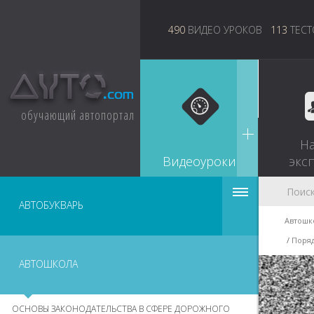
490
ВИДЕО УРОКОВ
113
ТЕСТ
обучающий автопортал
Н
Видеоуроки
экс
АВТОБУКВАРЬ
Автошк
Поряд
АВТОШКОЛА
ОСНОВЫ ЗАКОНОДАТЕЛЬСТВА В СФЕРЕ ДОРОЖНОГО