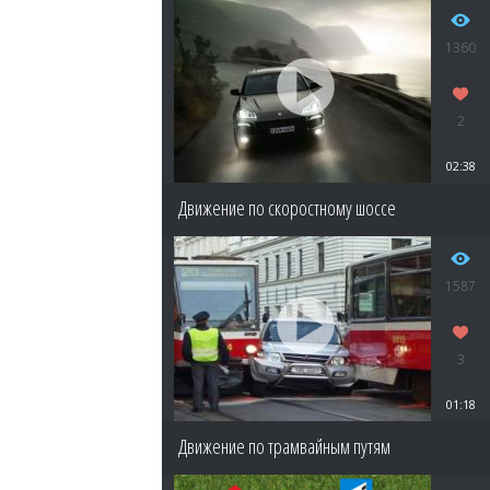
1360
2
02:38
Движение по скоростному шоссе
1587
3
01:18
Движение по трамвайным путям