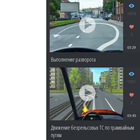
1678
3
03:29
Выполнение разворота
1021
2
03:45
Движение безрельсовых ТС по трамвайным
путям