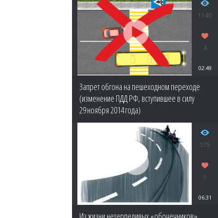
1140
4
02:49
Запрет обгона на пешеходном переходе
(изменение ПДД РФ, вступившее в силу
29 ноября 2014 года)
575
1
06:31
Из жизни нетерпеливых «обочечников»