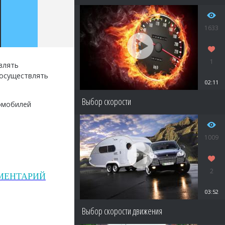
1633
1
влять
 осуществлять
02:11
Выбор скорости
омобилей
1009
2
МЕНТАРИЙ
03:52
Выбор скорости движения