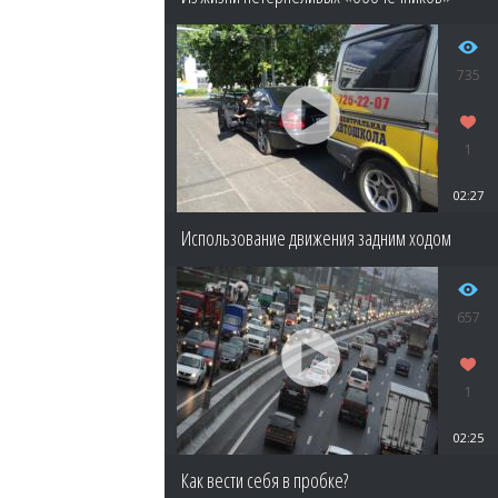
735
1
02:27
Использование движения задним ходом
657
1
02:25
Как вести себя в пробке?