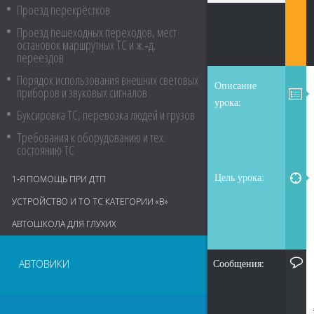
Проезд перекрёстков
Проезд пешеходных переходов, мест
остановок маршрутных ТС и ж.‑д.
переездов
Порядок использования внешних световых
Описание
приборов и звуковых сигналов
урока:
Буксировка ТС, перевозка людей и грузов
Требования к оборудованию и тех.
состоянию ТС
Цель урока:
1‑Я ПОМОЩЬ ПРИ ДТП
УСТРОЙСТВО И ТО ТС КАТЕГОРИИ «В»
АВТОШКОЛА ДЛЯ ГЛУХИХ
Сообщения:
АВТОВИКИ