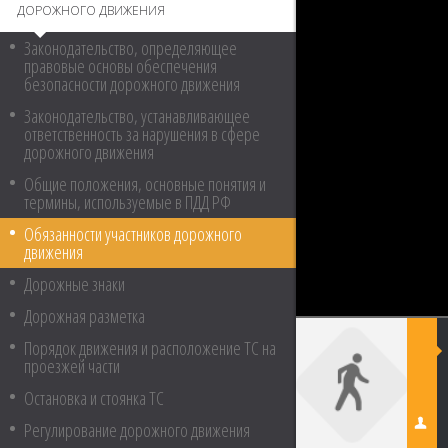
ДОРОЖНОГО ДВИЖЕНИЯ
Законодательство, определяющее
правовые основы обеспечения
безопасности дорожного движения
Законодательство, устанавливающее
ответственность за нарушения в сфере
дорожного движения
Общие положения, основные понятия и
термины, используемые в ПДД РФ
Обязанности участников дорожного
движения
Дорожные знаки
Дорожная разметка
Порядок движения и расположение ТС на
проезжей части
Остановка и стоянка ТС
Регулирование дорожного движения