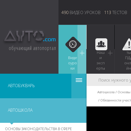
490
ВИДЕО УРОКОВ
113
ТЕСТОВ
обучающий автопортал
Бил
Наш
ты
Виде
и
ПД
оуро
эксп
онл
ки
ерты
йн
АВТОБУКВАРЬ
Автошкола
Основы 
Обязанности учас
АВТОШКОЛА
ОСНОВЫ ЗАКОНОДАТЕЛЬСТВА В СФЕРЕ