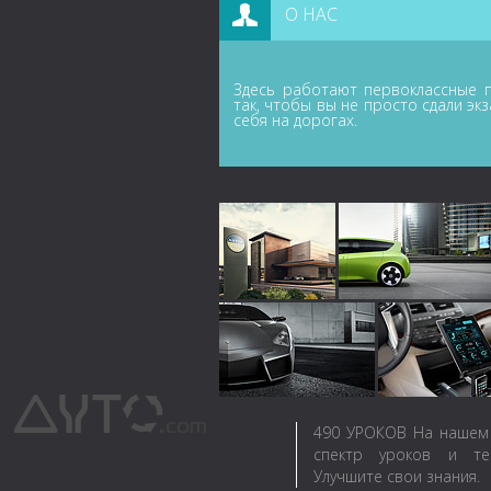
О НАС
Здесь работают первоклассные п
так, чтобы вы не просто сдали эк
себя на дорогах.
490
УРОКОВ
На нашем 
спектр уроков и те
Улучшите свои знания.