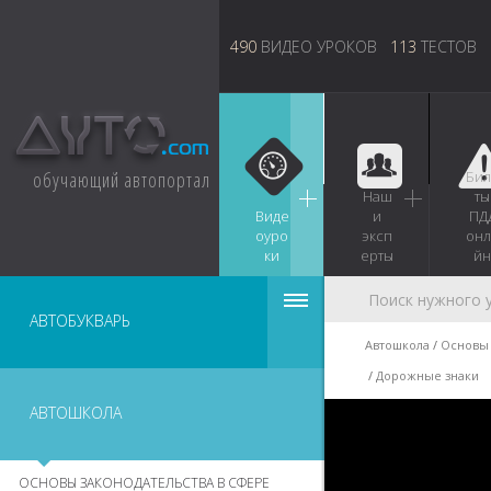
490
ВИДЕО УРОКОВ
113
ТЕСТОВ
обучающий автопортал
Бил
Наш
ты
Виде
и
ПД
оуро
эксп
онл
ки
ерты
йн
АВТОБУКВАРЬ
Автошкола
Основы 
Дорожные знаки
АВТОШКОЛА
ОСНОВЫ ЗАКОНОДАТЕЛЬСТВА В СФЕРЕ