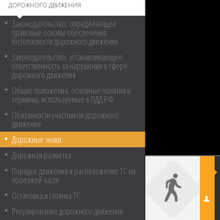
ДОРОЖНОГО ДВИЖЕНИЯ
Законодательство, определяющее
правовые основы обеспечения
безопасности дорожного движения
Законодательство, устанавливающее
ответственность за нарушения в сфере
дорожного движения
Общие положения, основные понятия и
термины, используемые в ПДД РФ
Обязанности участников дорожного
движения
Дорожные знаки
Дорожная разметка
Порядок движения и расположение ТС на
проезжей части
Остановка и стоянка ТС
Регулирование дорожного движения