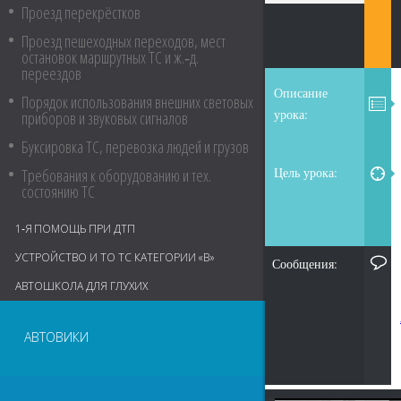
Проезд перекрёстков
Проезд пешеходных переходов, мест
остановок маршрутных ТС и ж.‑д.
переездов
Описание
Порядок использования внешних световых
урока:
приборов и звуковых сигналов
Буксировка ТС, перевозка людей и грузов
Цель урока:
Требования к оборудованию и тех.
состоянию ТС
1‑Я ПОМОЩЬ ПРИ ДТП
УСТРОЙСТВО И ТО ТС КАТЕГОРИИ «В»
Сообщения:
АВТОШКОЛА ДЛЯ ГЛУХИХ
АВТОВИКИ