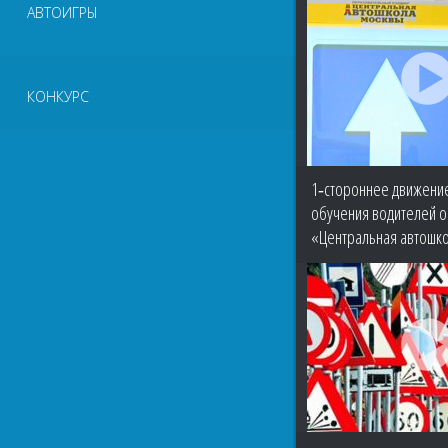
АВТОИГРЫ
КОНКУРС
1‑стороннее движени
обучения водителей о
«Центральная автошк