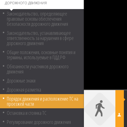
ДОРОЖНОГО ДВИЖЕНИЯ
Законодательство, определяющее
правовые основы обеспечения
безопасности дорожного движения
Законодательство, устанавливающее
ответственность за нарушения в сфере
дорожного движения
Общие положения, основные понятия и
термины, используемые в ПДД РФ
Обязанности участников дорожного
движения
Дорожные знаки
Дорожная разметка
Порядок движения и расположение ТС на
проезжей части
Остановка и стоянка ТС
Регулирование дорожного движения