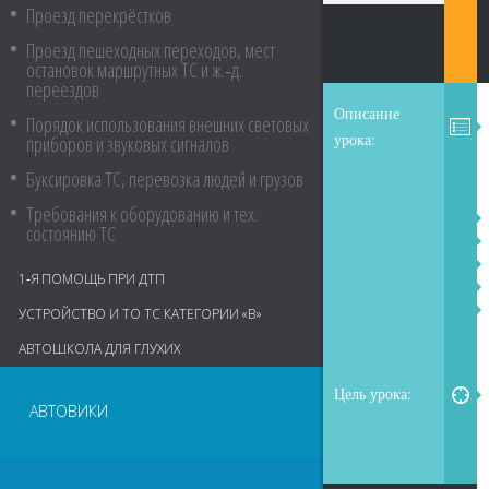
Проезд перекрёстков
Проезд пешеходных переходов, мест
остановок маршрутных ТС и ж.‑д.
переездов
Описание
Порядок использования внешних световых
урока:
приборов и звуковых сигналов
Буксировка ТС, перевозка людей и грузов
Требования к оборудованию и тех.
состоянию ТС
1‑Я ПОМОЩЬ ПРИ ДТП
УСТРОЙСТВО И ТО ТС КАТЕГОРИИ «В»
АВТОШКОЛА ДЛЯ ГЛУХИХ
Цель урока:
АВТОВИКИ