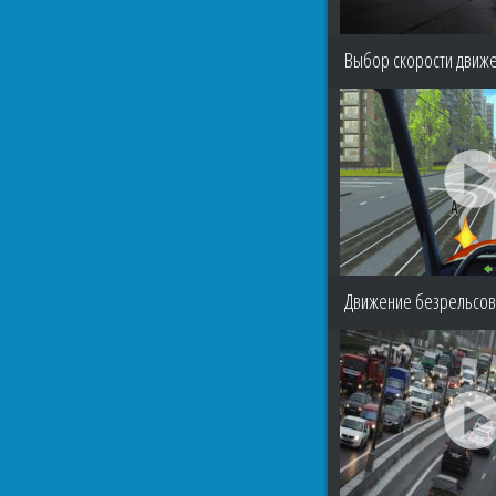
Выбор скорости движ
Движение безрельсов