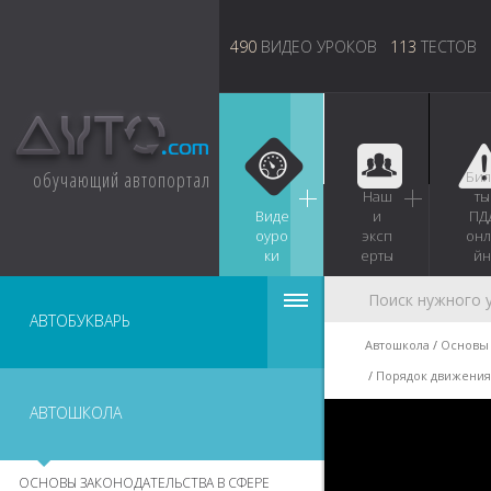
490
ВИДЕО УРОКОВ
113
ТЕСТОВ
обучающий автопортал
Бил
Наш
ты
Виде
и
ПД
оуро
эксп
онл
ки
ерты
йн
АВТОБУКВАРЬ
Автошкола
Основы 
Порядок движения
АВТОШКОЛА
ОСНОВЫ ЗАКОНОДАТЕЛЬСТВА В СФЕРЕ