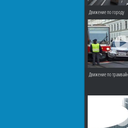
Движение по городу
Движение по трамвай