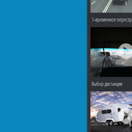
1‑временное перест
Выбор дистанции