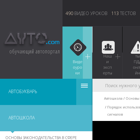
490
ВИДЕО УРОКОВ
113
ТЕСТОВ
обучающий автопортал
Бил
Наш
ты
Виде
и
ПД
оуро
эксп
онл
ки
ерты
йн
АВТОБУКВАРЬ
Автошкола
Основы 
Порядок использо
сигналов
АВТОШКОЛА
ОСНОВЫ ЗАКОНОДАТЕЛЬСТВА В СФЕРЕ