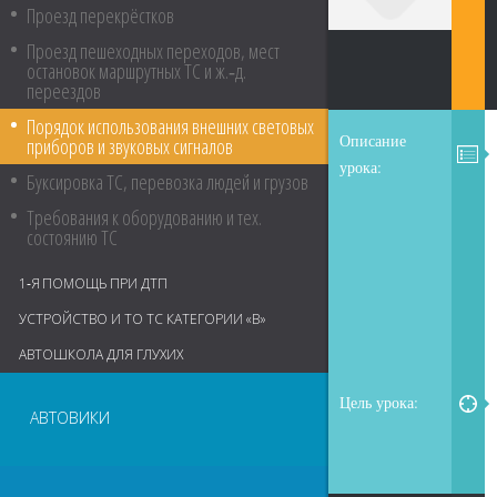
Проезд перекрёстков
Проезд пешеходных переходов, мест
остановок маршрутных ТС и ж.‑д.
переездов
Порядок использования внешних световых
Описание
приборов и звуковых сигналов
урока:
Буксировка ТС, перевозка людей и грузов
Требования к оборудованию и тех.
состоянию ТС
1‑Я ПОМОЩЬ ПРИ ДТП
УСТРОЙСТВО И ТО ТС КАТЕГОРИИ «В»
АВТОШКОЛА ДЛЯ ГЛУХИХ
Цель урока:
АВТОВИКИ