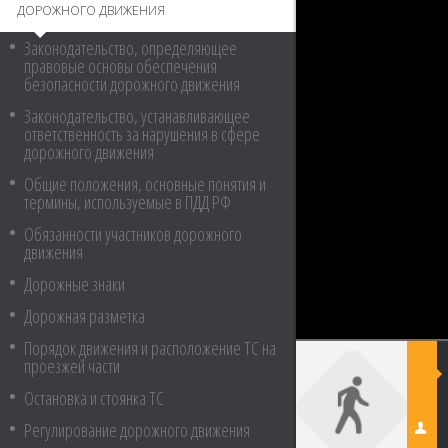
ДОРОЖНОГО ДВИЖЕНИЯ
Законодательство, определяющее
правовые основы обеспечения
безопасности дорожного движения
Законодательство, устанавливающее
ответственность за нарушения в сфере
дорожного движения
Общие положения, основные понятия и
термины, используемые в ПДД РФ
Обязанности участников дорожного
движения
Дорожные знаки
Дорожная разметка
Порядок движения и расположение ТС на
проезжей части
Остановка и стоянка ТС
Регулирование дорожного движения