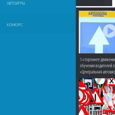
АВТОИГРЫ
КОНКУРС
1‑стороннее движени
обучения водителей о
«Центральная автошк