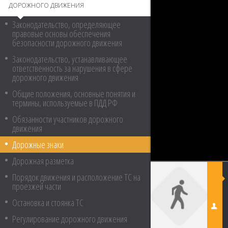
ДОРОЖНОГО ДВИЖЕНИЯ
Законодательство, определяющее
правовые основы обеспечения
безопасности дорожного движения
Законодательство, устанавливающее
ответственность за нарушения в сфере
дорожного движения
Общие положения, основные понятия и
термины, используемые в ПДД РФ
Обязанности участников дорожного
движения
Дорожные знаки
Дорожная разметка
Порядок движения и расположение ТС на
проезжей части
Остановка и стоянка ТС
Регулирование дорожного движения