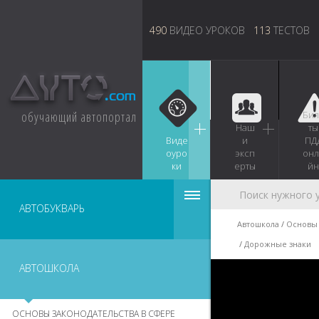
490
ВИДЕО УРОКОВ
113
ТЕСТОВ
обучающий автопортал
Бил
Наш
ты
Виде
и
ПД
оуро
эксп
онл
ки
ерты
йн
АВТОБУКВАРЬ
Автошкола
Основы 
Дорожные знаки
АВТОШКОЛА
ОСНОВЫ ЗАКОНОДАТЕЛЬСТВА В СФЕРЕ