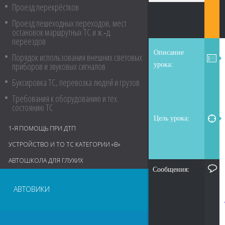
Проезд перекрёстков
Проезд пешеходных переходов, мест
остановок маршрутных ТС и ж.‑д.
переездов
Описание
Порядок использования внешних световых
урока:
приборов и звуковых сигналов
Буксировка ТС, перевозка людей и грузов
Требования к оборудованию и тех.
состоянию ТС
Цель урока:
1‑Я ПОМОЩЬ ПРИ ДТП
УСТРОЙСТВО И ТО ТС КАТЕГОРИИ «В»
АВТОШКОЛА ДЛЯ ГЛУХИХ
Сообщения:
АВТОВИКИ