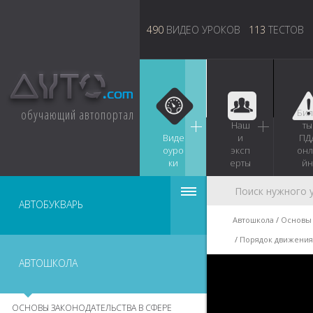
490
ВИДЕО УРОКОВ
113
ТЕСТОВ
обучающий автопортал
Бил
Наш
ты
Виде
и
ПД
оуро
эксп
онл
ки
ерты
йн
АВТОБУКВАРЬ
Автошкола
Основы 
Порядок движения
АВТОШКОЛА
ОСНОВЫ ЗАКОНОДАТЕЛЬСТВА В СФЕРЕ