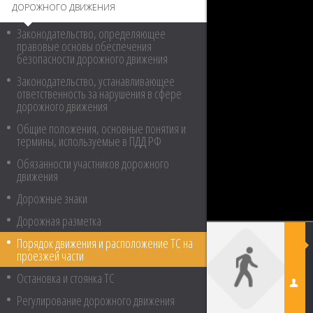
ДОРОЖНОГО ДВИЖЕНИЯ
Законодательство, определяющее
правовые основы обеспечения
безопасности дорожного движения
Законодательство, устанавливающее
ответственность за нарушения в сфере
дорожного движения
Общие положения, основные понятия и
термины, используемые в ПДД РФ
Обязанности участников дорожного
движения
Дорожные знаки
Дорожная разметка
Порядок движения и расположение ТС на
проезжей части
Остановка и стоянка ТС
Регулирование дорожного движения