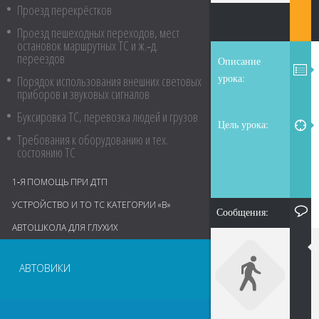
Проезд перекрёстков
Проезд пешеходных переходов, мест
остановок маршрутных ТС и ж.‑д.
переездов
Описание
урока:
Порядок использования внешних световых
приборов и звуковых сигналов
Буксировка ТС, перевозка людей и грузов
Цель урока:
Требования к оборудованию и тех.
состоянию ТС
1‑Я ПОМОЩЬ ПРИ ДТП
УСТРОЙСТВО И ТО ТС КАТЕГОРИИ «В»
Сообщения:
АВТОШКОЛА ДЛЯ ГЛУХИХ
АВТОВИКИ