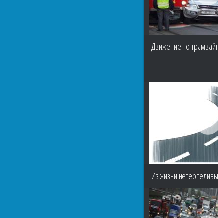
Движение по трамвай
Из жизни нетерпелив