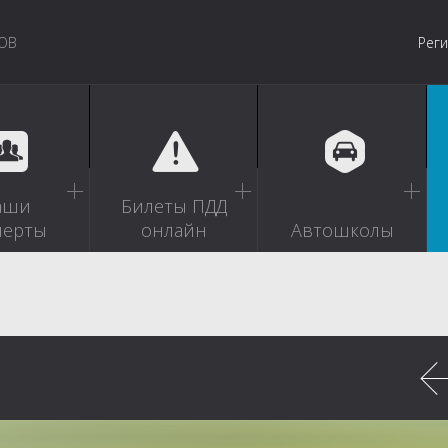
ОВ
Рег
аши
Билеты ПДД
перты
онлайн
Автошколы