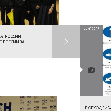
25
апреля
ОЛ РОССИИ
О РОССИИ ЗА
В ОБХОД ГИБ