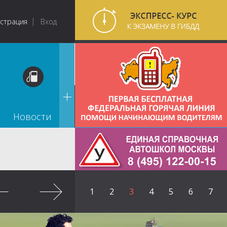
истрация
Вход
Новости
1
2
3
4
5
6
7