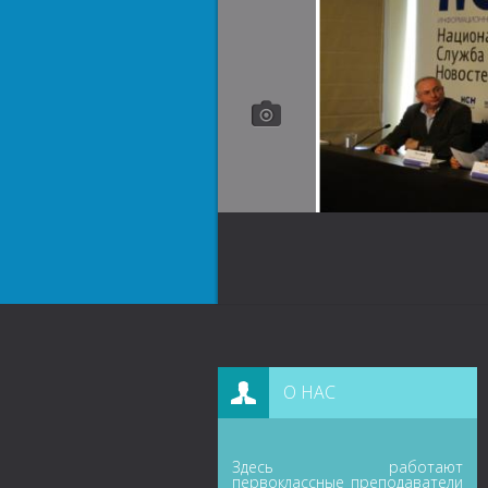
О НАС
Здесь работают
первоклассные преподаватели