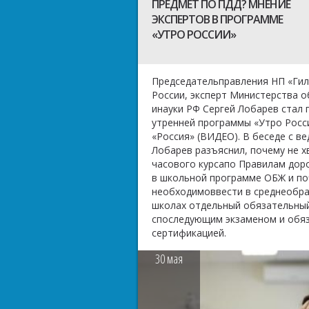
ПРЕДМЕТ ПО ПДД? МНЕНИЕ
ЭКСПЕРТОВ В ПРОГРАММЕ
«УТРО РОССИИ»
Председательправления НП «Ги
России, эксперт Министерства 
инауки РФ Сергей Лобарев стал 
утренней программы «Утро Росс
«Россия» (ВИДЕО).
В беседе с в
Лобарев разъяснил, почему не х
часового курсапо Правилам до
в школьной программе ОБЖ и п
необходимоввести в среднеобр
школах отдельный обязательны
споследующим экзаменом и обя
сертификацией.
30
мая