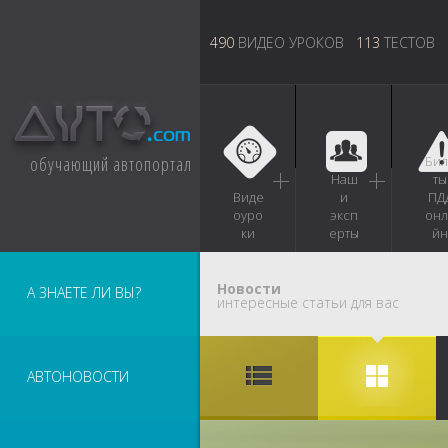
490
ВИДЕО УРОКОВ
113
ТЕСТОВ
обучающий автопортал
Бил
Наш
ты
Виде
и
ПД
оуро
эксп
онл
ки
ерты
йн
Новости
А ЗНАЕТЕ ЛИ ВЫ?
интересные статьи для вас
АВТОНОВОСТИ