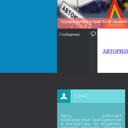
Порядок возврата прав после лишения 
Сообщения:
АВТОРИЗ
О НАС
Здесь работают
первоклассные преподаватели
и инструкторы по вождению,
которые построят обучение