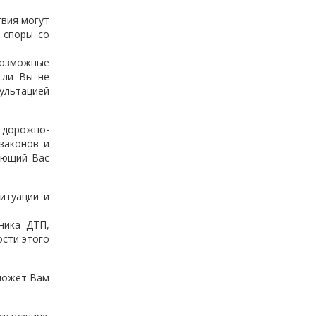
твия могут
 споры со
возможные
сли Вы не
ультацией
 дорожно-
законов и
ующий Вас
итуации и
ника ДТП,
сти этого
оможет Вам