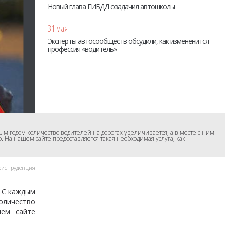
Новый глава ГИБДД озадачил автошколы
31 мая
Эксперты автосообществ обсудили, как измененится
профессия «водитель»
м годом количество водителей на дорогах увеличивается, а в месте с ним
 На нашем сайте предоставляется такая необходимая услуга, как
испруденция
. С каждым
оличество
шем сайте