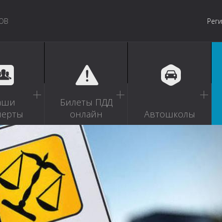
ОВ
Рег
аши
Билеты ПДД
перты
онлайн
Автошколы