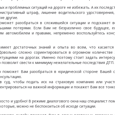
х и проблемных ситуаций на дороге не избежать. А их последс
нистративный штраф, лишение водительского удостоверения,
ие другие.
оможет разобраться в сложившейся ситуации и подскажет 
ньшими потерями. Если Вам не безразлично свое будущее, е
им автомобилем и правами, непременно воспользуйтесь конс
имеет достаточных знаний и опыта во всем, что касается
 Довольно сложно сориентироваться в огромном количестве 
ситуациями на дорогах. Именно поэтому стоит задать интерес
о позволит свести к минимуму нежелательные последствия ДТП.
н поможет Вам разобраться в юридической стороне Вашей с
нсультацию.
в суд, чтобы подать иск на страховую компанию или участ
ентрироваться на важной информации и покажет Вам все тонко
росто и удобно! В режиме диалогового окна наш специалист п
которые, можно не беспокоиться об исходе ситуации.