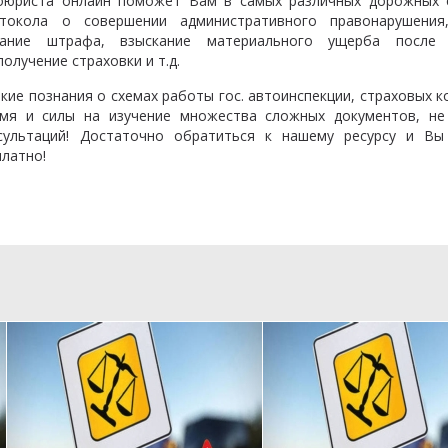
тоюриста онлайн поможет Вам в самых различных дорожных с
токола о совершении административного правонарушения
ивание штрафа, взыскание материального ущерба после
олучение страховки и т.д.
ие познания о схемах работы гос. автоинспекции, страховых к
емя и силы на изучение множества сложных документов, не
сультаций! Достаточно обратиться к нашему ресурсу и Вы
латно!