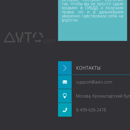
так, чтобы вы не просто сдали
экзамен в ГИБДД и получили
права, но и в дальнейшем
уверенно чувствовали себя на
дорогах.
КОНТАКТЫ
support@avto.com
Москва, Кронштадтский буль
8-499-426-2478