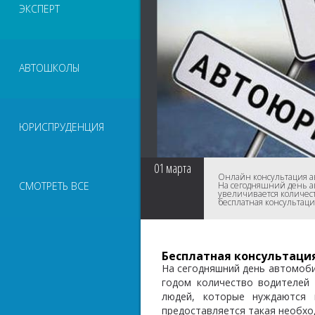
ЭКСПЕРТ
АВТОШКОЛЫ
ЮРИСПРУДЕНЦИЯ
01
марта
Онлайн консультация ав
СМОТРЕТЬ ВСЕ
На сегодняшний день ав
увеличивается количест
бесплатная консультаци
Бесплатная консультаци
На сегодняшний день автомоби
годом количество водителей 
людей, которые нуждаются 
предоставляется такая необход