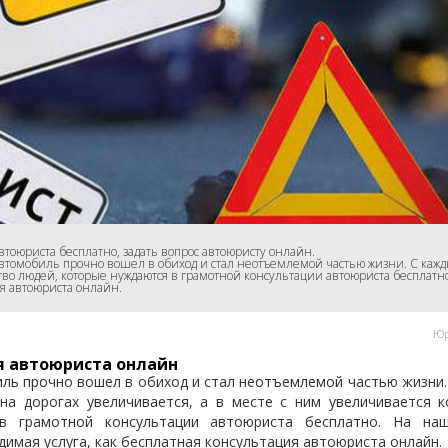
тоюриста бесплатно, задать вопрос автоюристу онлайн.
томобиль прочно вошел в обиход и стал неотъемлемой частью жизни. С кажды
во людей, которые нуждаются в грамотной консультации автоюриста бесплатно.
я автоюриста онлайн.
Юр
я автоюриста онлайн
ль прочно вошел в обиход и стал неотъемлемой частью жизни
на дорогах увеличивается, а в месте с ним увеличивается к
в грамотной консультации автоюриста бесплатно. На на
имая услуга, как бесплатная консультация автоюриста онлайн.