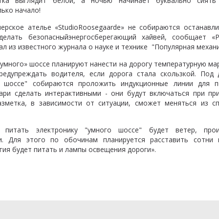
тка выглядит белой, а ночью начинает буквально сиять
лько начало!
нерское ателье «StudioRoosegaarde» не собираются останавли
елать безопасныйэнергосберегающий хайвей, сообщает «Р
иал из известного журнала о науке и технике "Популярная механи
умного» шоссе планируют нанести на дорогу температурную ма
едупреждать водителя, если дорога стала скользкой. Под
 шоссе" собираются проложить индукционные линии для п
ари сделать интерактивными - они будут включаться при пр
азметка, в зависимости от ситуации, сможет меняться из с
 питать электронику "умного шоссе" будет ветер, про
. Для этого по обочинам планируется расставить сотни 
гия будет питать и лампы освещения дороги».