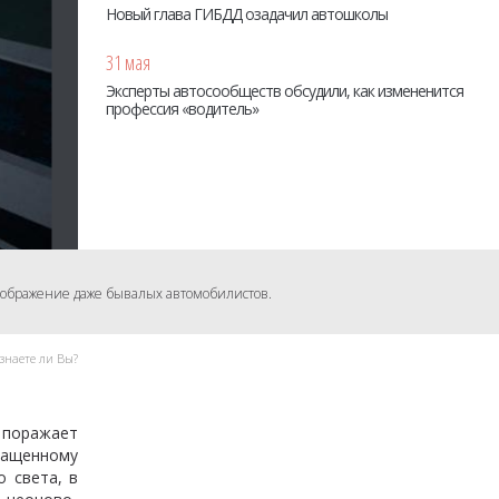
Новый глава ГИБДД озадачил автошколы
31 мая
Эксперты автосообществ обсудили, как измененится
профессия «водитель»
 воображение даже бывалых автомобилистов.
 знаете ли Вы?
 поражает
нащенному
 света, в