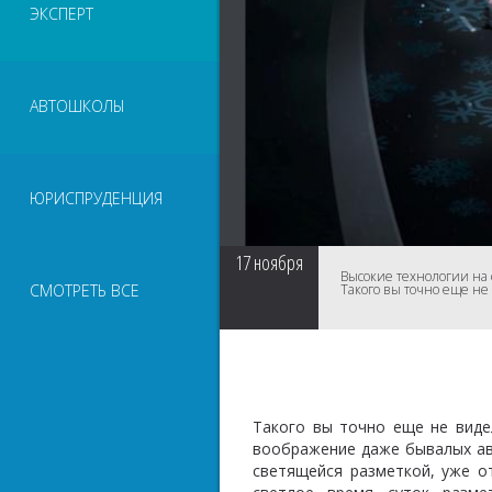
ЭКСПЕРТ
АВТОШКОЛЫ
ЮРИСПРУДЕНЦИЯ
17
ноября
Высокие технологии на 
СМОТРЕТЬ ВСЕ
Такого вы точно еще не
Такого вы точно еще не виде
воображение даже бывалых ав
светящейся разметкой, уже о