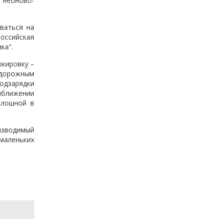
 неоново-
ваться на
оссийская
ка".
ркировку –
 дорожным
одзарядки
иближении
плошной в
изводимый
маленьких