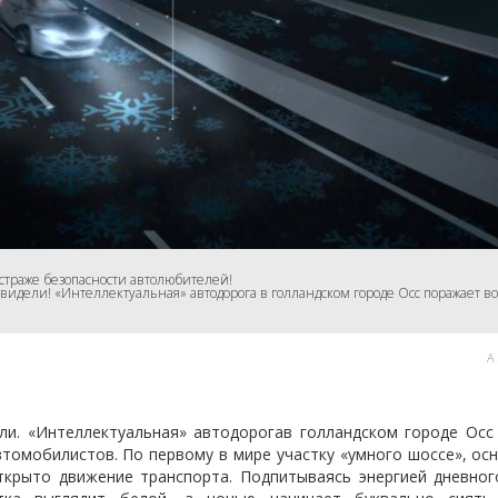
страже безопасности автолюбителей!
 видели! «Интеллектуальная» автодорога в голландском городе Осс поражает
А
ли. «Интеллектуальная» автодорогав голландском городе Осс
томобилистов. По первому в мире участку «умного шоссе», ос
ткрыто движение транспорта. Подпитываясь энергией дневного