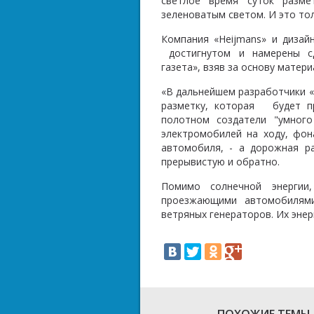
светлое время суток разме
зеленоватым светом. И это то
Компания «Heijmans» и дизай
достигнутом и намерены сд
газета», взяв за основу матер
«В дальнейшем разработчики «
разметку, которая будет пр
полотном создатели "умного
электромобилей на ходу, фон
автомобиля, - а дорожная р
прерывистую и обратно.
Помимо солнечной энергии,
проезжающими автомобилями
ветряных генераторов. Их энер