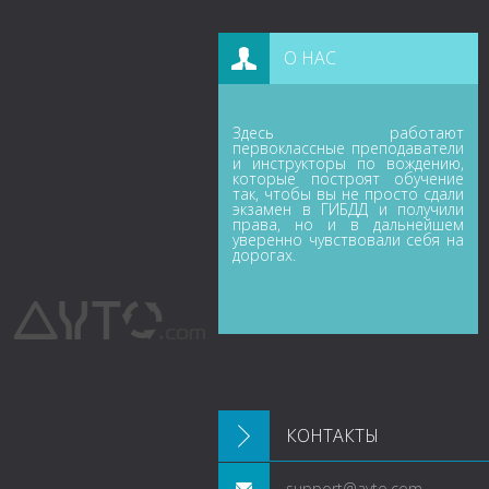
О НАС
Здесь работают
первоклассные преподаватели
и инструкторы по вождению,
которые построят обучение
так, чтобы вы не просто сдали
экзамен в ГИБДД и получили
права, но и в дальнейшем
уверенно чувствовали себя на
дорогах.
КОНТАКТЫ
support@avto.com