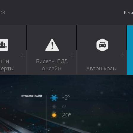
ОВ
Рег
аши
Билеты ПДД
перты
онлайн
Автошколы