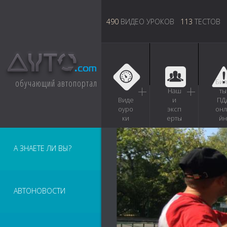
490
ВИДЕО УРОКОВ
113
ТЕСТОВ
обучающий автопортал
Бил
Наш
ты
Виде
и
ПД
оуро
эксп
онл
ки
ерты
йн
А ЗНАЕТЕ ЛИ ВЫ?
АВТОНОВОСТИ