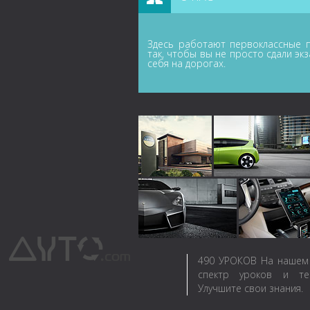
Здесь работают первоклассные п
так, чтобы вы не просто сдали эк
себя на дорогах.
490
УРОКОВ
На нашем 
спектр уроков и те
Улучшите свои знания.