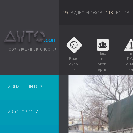
490
ВИДЕО УРОКОВ
113
ТЕСТОВ
обучающий автопортал
Бил
Наш
ты
Виде
и
ПД
оуро
эксп
онл
ки
ерты
йн
А ЗНАЕТЕ ЛИ ВЫ?
АВТОНОВОСТИ