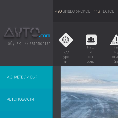
490
ВИДЕО УРОКОВ
113
ТЕСТОВ
обучающий автопортал
Бил
Наш
ты
Виде
и
ПД
оуро
эксп
онл
ки
ерты
йн
А ЗНАЕТЕ ЛИ ВЫ?
АВТОНОВОСТИ