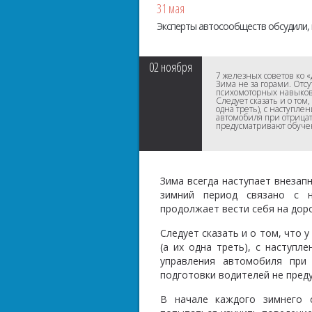
31 мая
Эксперты автосообществ обсудили, 
02
ноября
​7 железных советов ко
Зима не за горами. Отс
психомоторных навыков.
Следует сказать и о то
одна треть), с наступл
автомобиля при отрица
предусматривают обуче
Зима всегда наступает внезапн
зимний период связано с н
продолжает вести себя на доро
Следует сказать и о том, что
(а их одна треть), с наступ
управления автомобиля при
подготовки водителей не пред
В начале каждого зимнего 