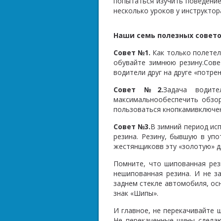
попытаться изучить поведение
несколько уроков у инструктор
Наши семь
полезных совето
Совет №1.
Как только полетели
обувайте зимнюю резину.Сове
водители друг на друге «потре
Совет №2.
Задача водит
максимальнообеспечить обзор
пользоваться кнопкамивключен
Совет №3.
В зимний период исп
резина. Резину, бывшую в упо
жестянщ
иковв эту «золотую» д
Помните, что шипованная рез
нешипованная резина. И не з
заднем стекле автомобиля, о
знак «Шипы».
И главное, не перекачивайте ш
Не перекаченные шины сдела