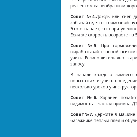
реагентом кашеобразным дорог
Совет №4.
Дождь или снег д
забывайте, что
тормозной пут
Это означает, что при увелич
Если же скорость возрастёт в 5
Совет №5.
При торможении
вырабатывайте новый психом
учить. Есливо дитель «по стар
заносу.
В начале каждого зимнего 
попытаться изучить поведение
несколько уроков у инструктор
Совет №6.
Заранее позабот
видимость – частая причина Д
Совет№7.
Держите в машине щ
багажнике тёплый плед и обувь