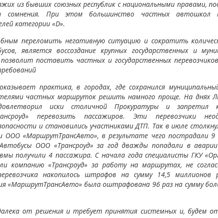
их из бывших союзных республик с национальными правами, п
т сомнения. При этом большинство частных автошкол 
лей категории «D».
обным переломить негативную ситуацию и сократить количес
усов, является воссоздание крупных государственных и муни
 позволит поставить частных и государственных перевозчиков
 требований
оказывает практика, в городах, где сохранился муниципальны
телями частных маршруток решить намного проще. На днях Л
довлетворил иски столичной Прокуратуры и запретил к
ансроуд» перевозить пассажиров. Эти перевозчики нео
опасности и становились участниками ДТП. Так в июле столкнул
 ООО «МаршрутТрансАвто», в результате чего пострадали 9 ч
 Автобусы ООО «Трансроуд» за год дважды попадали в аварии
авмы получили 4 пассажира. С начала года специалисты ГКУ «О
ли компанию «Трансроуд» за работу на маршрутах, не соглас
еревозчика накопилось штрафов на сумму 14,5 миллионов р
ия «МаршрутТрансАвто» была оштрафована 96 раз на сумму бол
далека от решения и требует принятия системных и, будем от