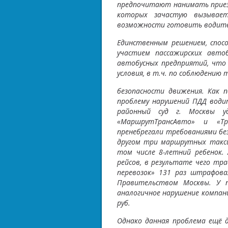
предпочитают нанимать приезж
которых зачастую вызывае
возможности готовить водите
Единственным решением, спос
участием пассажирских автоб
автобусных предприятий, что
условия, в т.ч. по соблюдению
безопасности движения. Как п
проблему нарушений ПДД води
районный суд г. Москвы у
«МаршрутТрансАвто» и «Тр
пренебрегали требованиями без
другом три маршрутных такси
том числе 8-летний ребенок.
рейсов, в результате чего тр
перевозок» 131 раз штрафова
Правительством Москвы. У п
аналогичное нарушение компан
руб.
Однако данная проблема ещё 