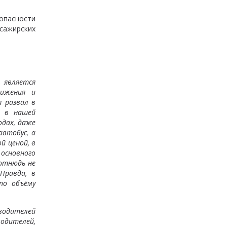
опасности
сажирских
 является
вижения и
 развал в
к в нашей
одах, даже
автобус, а
й ценой, в
основного
отнюдь не
Правда, в
по объёму
водителей
одителей,