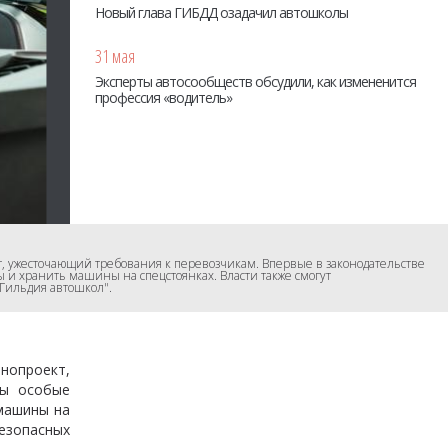
Новый глава ГИБДД озадачил автошколы
31 мая
Эксперты автосообществ обсудили, как измененится
профессия «водитель»
т, ужесточающий требования к перевозчикам. Впервые в законодательстве
ы и хранить машины на спецстоянках. Власти также смогут
Гильдия автошкол".
онопроект,
ны особые
машины на
езопасных