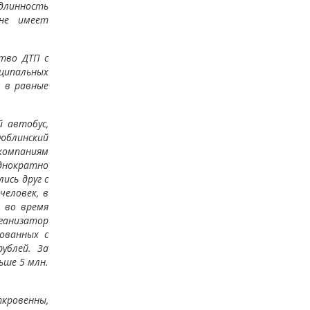
одлинность
не имеет
тво ДТП с
ципальных
 в равные
й автобус,
юблинский
омпаниям
днократно
ись друг с
еловек, в
 во время
рганизатор
ованных с
ублей. За
ьше 5 млн.
кровенны,