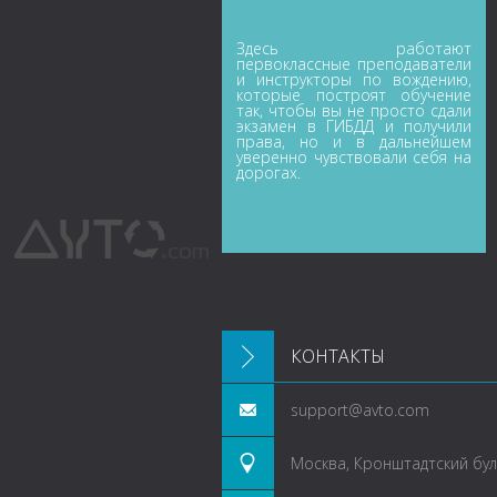
Здесь работают
первоклассные преподаватели
и инструкторы по вождению,
которые построят обучение
так, чтобы вы не просто сдали
экзамен в ГИБДД и получили
права, но и в дальнейшем
уверенно чувствовали себя на
дорогах.
КОНТАКТЫ
support@avto.com
Москва, Кронштадтский буль