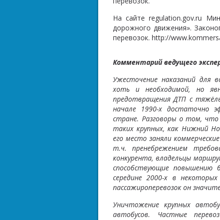
перевозок.
На сайте regulation.gov.ru 
дорожного движения». Законо
перевозок. http://www.kommers
Комментарий ведущего экспе
Ужесточение наказаний для в
хоть и необходимой, но яв
предотвращения ДТП с тяжёлы
начале 1990-х достаточно э
стране. Разговоры о том, что 
таких крупных, как Нижний Но
его место заняли коммерческие
т.ч. пренебрежением требов
конкурента, владельцы маршр
способствующие повышению б
середине 2000-х в некоторых
пассажироперевозок он значит
Уничтожение крупных автобу
автобусов. Частные перево