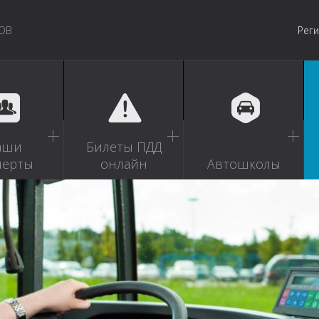
ОВ
Рег
аши
Билеты ПДД
перты
онлайн
Автошколы