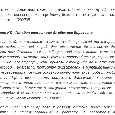
Минтранс опубликовал пакет поправок к КоАП и закону «О без
проект призван решить проблему безопасности грузовых и пас
ant.ru/doc/2827351
рта НП «Гильдия автошкол» Владимира Вараксина:
одителей, занимающихся коммерческой перевозкой пассажиров,
но недостаточной мерой для обеспечения безопасности д
ми последствиями. Основной причиной таких аварий является
ффективной системы коммерческих автомобильных перевозо
«рынок всё отрегулирует», привели к тому, что во многих гор
вгород и Волгоград, прекратил существование муниципальный 
 перевозчики, ставящие основной целью получение прибыли любо
аний ПДД и безопасности дорожного движения. «Задавив» 
утных такси стали диктовать местным властям свои условия, 
езопасности движения и комфорта пассажирских перевозок. 
 городах был восстановлен муниципальный автобус, однако 
ельно уступает маршрутным такси.
сных предприятий привело к развалу системы подготовки 
зчики, не заинтересованные в расходах на подготовку в