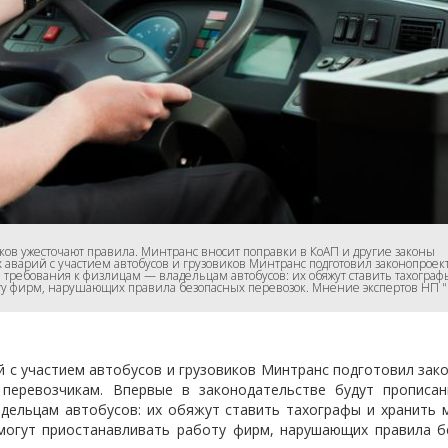
иков ужесточают правила. Минтранс вносит поправки в КоАП и другие законы
 аварий с участием автобусов и грузовиков Минтранс подготовил законопроек
 требования к физлицам — владельцам автобусов: их обяжут ставить тахограф
ту фирм, нарушающих правила безопасных перевозок.
Мнение экспертов НП "
й с участием автобусов и грузовиков Минтранс подготовил зак
перевозчикам. Впервые в законодательстве будут прописа
дельцам автобусов: их обяжут ставить тахографы и хранить 
смогут приостанавливать работу фирм, нарушающих правила б