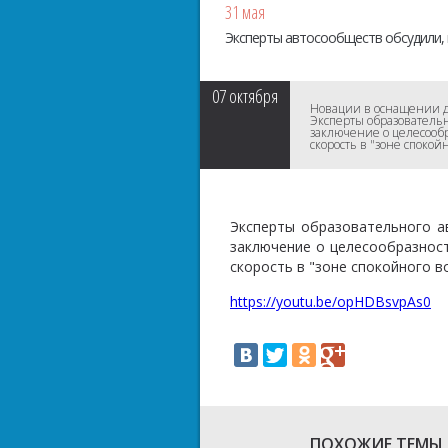
31 мая
Эксперты автосообществ обсудили, 
07
октября
Новации в оснащении до
​Эксперты образователь
заключение о целесообр
скорость в "зоне споко
​Эксперты образовательного 
заключение о целесообразност
скорость в "зоне спокойного 
https://youtu.be/opHDBsvpAs0
ПОХОЖИЕ ТЕМЫ