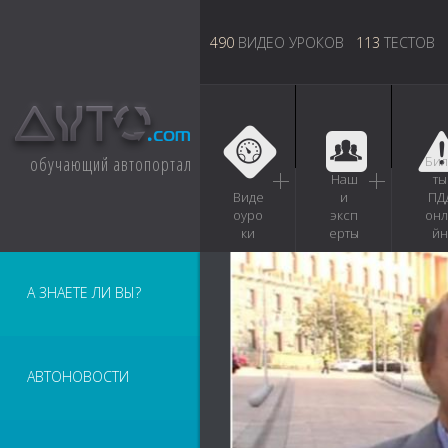
490
ВИДЕО УРОКОВ
113
ТЕСТОВ
обучающий автопортал
Бил
Наш
ты
Виде
и
ПД
оуро
эксп
онл
ки
ерты
йн
А ЗНАЕТЕ ЛИ ВЫ?
АВТОНОВОСТИ