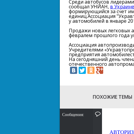
Среди автобусов лидерами п
сообщал УНИАН,
в Украин
формирующийся за счет импо
единиц.
Ассоциация "Украв
у автомобилей в январе 201
Продажи новых легковых а
февралем прошлого года ув
Ассоциация автопроизводи
Учредителями «Укравтопро
предприятия автомобилестр
На сегодняшний день член
отечественного автопрома
ПОХОЖИЕ ТЕМЫ
Сообщения:
АВТОРИЗ