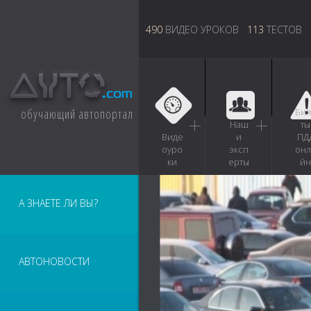
490
ВИДЕО УРОКОВ
113
ТЕСТОВ
обучающий автопортал
Бил
Наш
ты
Виде
и
ПД
оуро
эксп
онл
ки
ерты
йн
А ЗНАЕТЕ ЛИ ВЫ?
АВТОНОВОСТИ