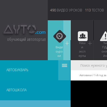
490
ВИДЕО УРОКОВ
113
ТЕСТОВ
обучающий автопортал
Бил
Наш
ты
Виде
и
ПД
оуро
эксп
онл
ки
ерты
йн
АВТОБУКВАРЬ
Автовики
1‑й год з
АВТОШКОЛА