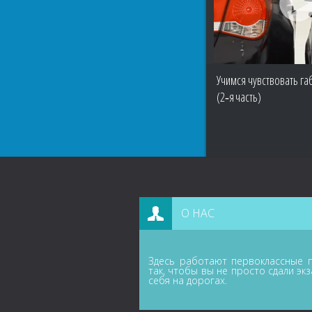
Учимся чувствовать г
(2‑я часть)
О НАС
Здесь работают первоклассные п
так, чтобы вы не просто сдали эк
себя на дорогах.