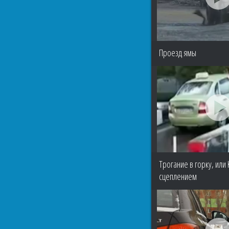
Проезд ямы
Трогание в горку, или
сцеплением