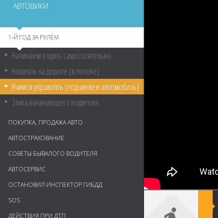
АВТОВИКИ
1‑Й ГОД ЗА РУЛЁМ
Начинаем ездить самостоятельно
Новичок на дороге (в потоке)
Учимся управлять (подчиняем автомобиль)
Этика начинающего водителя
ПОКУПКА, ПРОДАЖА АВТО
АВТОСТРАХОВАНИЕ
СОВЕТЫ БЫВАЛОГО ВОДИТЕЛЯ
АВТОСЕРВИС
ОСТАНОВИЛ ИНСПЕКТОР ГИБДД
SOS
ДЕЙСТВИЯ ПРИ ДТП