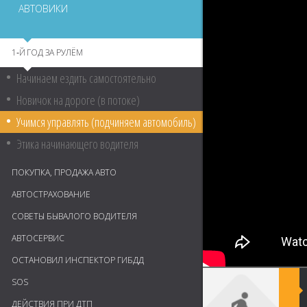
АВТОВИКИ
1‑Й ГОД ЗА РУЛЁМ
Начинаем ездить самостоятельно
Новичок на дороге (в потоке)
Учимся управлять (подчиняем автомобиль)
Этика начинающего водителя
ПОКУПКА, ПРОДАЖА АВТО
АВТОСТРАХОВАНИЕ
СОВЕТЫ БЫВАЛОГО ВОДИТЕЛЯ
АВТОСЕРВИС
ОСТАНОВИЛ ИНСПЕКТОР ГИБДД
SOS
ДЕЙСТВИЯ ПРИ ДТП