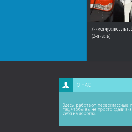
Учимся чувствовать г
(2‑я часть)
О НАС
Здесь работают первоклассные п
так, чтобы вы не просто сдали эк
себя на дорогах.