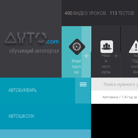
490
ВИДЕО УРОКОВ
113
ТЕСТОВ
обучающий автопортал
Бил
Наш
ты
Виде
и
ПД
оуро
эксп
онл
ки
ерты
йн
АВТОБУКВАРЬ
Автовики
1‑й год з
АВТОШКОЛА