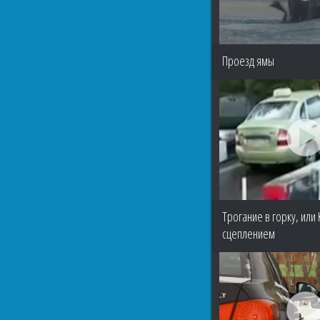
Проезд ямы
Трогание в горку, или
сцеплением