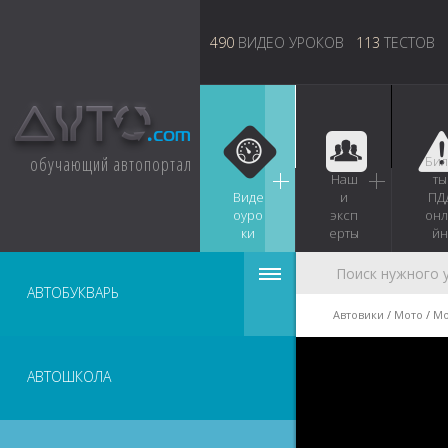
490
ВИДЕО УРОКОВ
113
ТЕСТОВ
обучающий автопортал
Бил
Наш
ты
Виде
и
ПД
оуро
эксп
онл
ки
ерты
йн
АВТОБУКВАРЬ
Автовики
Мото
Мо
АВТОШКОЛА