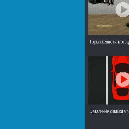
Торможение на мотоци
Фатальные ошибки мо