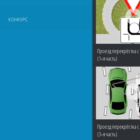
КОНКУРС
Проезд перекрёстка с
(1‑я часть)
Проезд перекрёстка с
(3‑я часть)