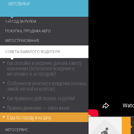
АВТОВИКИ
1‑Й ГОД ЗА РУЛЁМ
ПОКУПКА, ПРОДАЖА АВТО
АВТОСТРАХОВАНИЕ
СОВЕТЫ БЫВАЛОГО ВОДИТЕЛЯ
Как спокойно и уверенно доехать к месту
назначения (безопасное вождение в
мегаполисе и за городом)?
Особенности нелетнего вождения (осенью,
зимой, весной на колёсах)
Как правильно действовать за рулём?
Правила движения — закон жизни
Езда по городу и на дачу
АВТОСЕРВИС