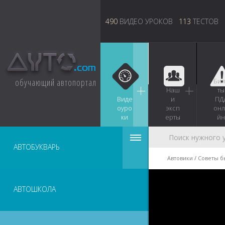
490
ВИДЕО УРОКОВ
113
ТЕСТОВ
обучающий автопортал
Бил
Наш
ты
Виде
и
ПД
оуро
эксп
онл
ки
ерты
йн
АВТОБУКВАРЬ
Автовики
Советы б
АВТОШКОЛА