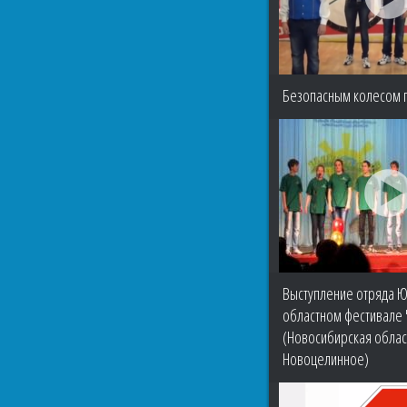
Безопасным колесом 
Выступление отряда Ю
областном фестивале 
(Новосибирская област
Новоцелинное)