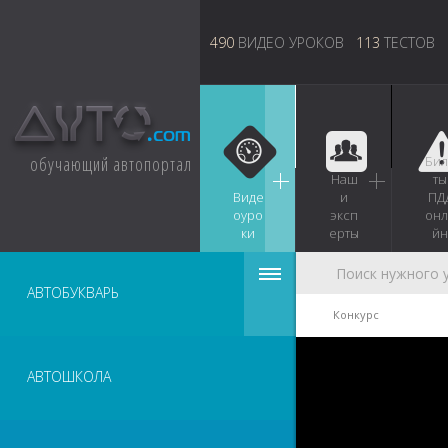
490
ВИДЕО УРОКОВ
113
ТЕСТОВ
обучающий автопортал
Бил
Наш
ты
Виде
и
ПД
оуро
эксп
онл
ки
ерты
йн
АВТОБУКВАРЬ
Конкурс
АВТОШКОЛА