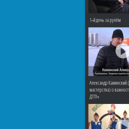
1‑й день за рулём
Александр Каминский 
мастерства) о важнос
ДТП!»