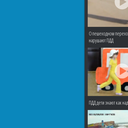
О пешеходном перехо
нарушают ПДД
ПДД дети знают как над