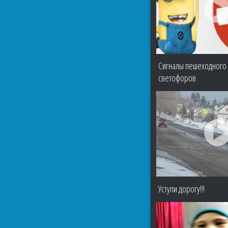
Сигналы пешеходного 
светофоров
Уступи дорогу!!!