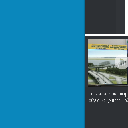
Понятие «автомагистр
обучения Центрально