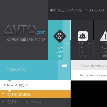
490
ВИДЕО УРОКОВ
113
ТЕСТОВ
обучающий автопортал
Бил
Наш
ты
Виде
и
ПД
оуро
эксп
онл
ки
ерты
йн
АВТОБУКВАРЬ
Автобукварь
Изуча
ИЗУЧАЕМ ПДД РФ
ПДД РФ для детей
ПДД РФ в 1—4м классах