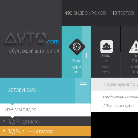
490
ВИДЕО УРОКОВ
113
ТЕСТОВ
обучающий автопортал
Бил
Наш
ты
Виде
и
ПД
оуро
эксп
онл
ки
ерты
йн
АВТОБУКВАРЬ
Автобукварь
Изуча
Перевозка детей.
ИЗУЧАЕМ ПДД РФ
ПДД РФ для детей
ПДД РФ в 1—4м классах