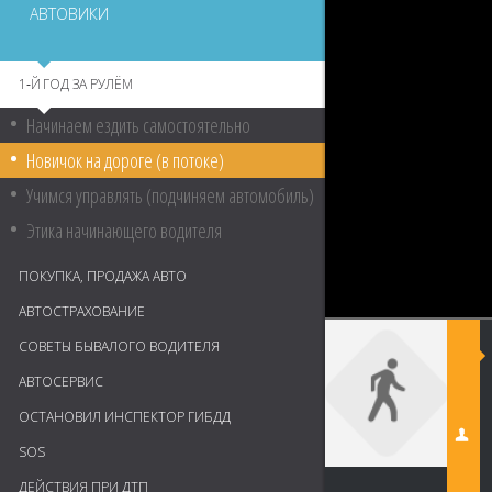
АВТОВИКИ
1‑Й ГОД ЗА РУЛЁМ
Начинаем ездить самостоятельно
Новичок на дороге (в потоке)
Учимся управлять (подчиняем автомобиль)
Этика начинающего водителя
ПОКУПКА, ПРОДАЖА АВТО
АВТОСТРАХОВАНИЕ
СОВЕТЫ БЫВАЛОГО ВОДИТЕЛЯ
АВТОСЕРВИС
ОСТАНОВИЛ ИНСПЕКТОР ГИБДД
SOS
ДЕЙСТВИЯ ПРИ ДТП