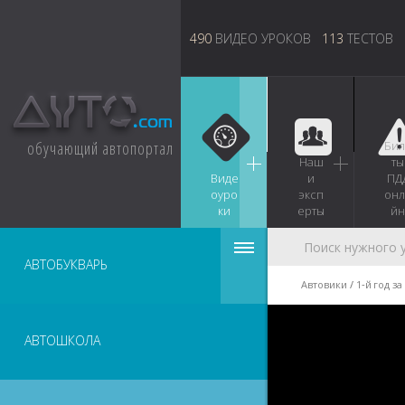
490
ВИДЕО УРОКОВ
113
ТЕСТОВ
обучающий автопортал
Бил
Наш
ты
Виде
и
ПД
оуро
эксп
онл
ки
ерты
йн
АВТОБУКВАРЬ
Автовики
1‑й год з
АВТОШКОЛА