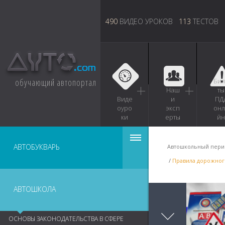
490
ВИДЕО УРОКОВ
113
ТЕСТОВ
обучающий автопортал
Бил
Наш
ты
Виде
и
ПД
оуро
эксп
онл
ки
ерты
йн
АВТОБУКВАРЬ
Автошкольный пери
Правила дорожног
АВТОШКОЛА
ОСНОВЫ ЗАКОНОДАТЕЛЬСТВА В СФЕРЕ