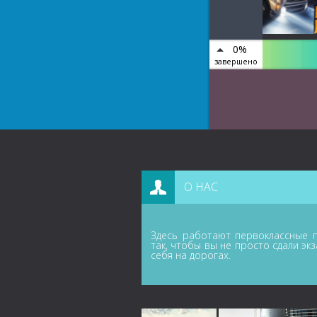
0%
завершено
О НАС
Здесь работают первоклассные п
так, чтобы вы не просто сдали эк
себя на дорогах.